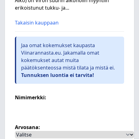
Alko) on Viron suurin alkoholin myyntiin
erikoistunut tukku- ja...
Takaisin kauppaan
Jaa omat kokemukset kaupasta
Viinarannasta.eu. Jakamalla omat
kokemukset autat muita
päätöksenteossa mistä tilata ja mistä ei.
Tunnuksen luontia ei tarvita!
Nimimerkki:
Arvosana: