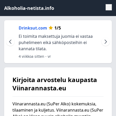
Alkoholia-netista.info
Drinksut.com
1/5
Ei toimita maksettuja juomia ei vastaa
puhelimeen eikä sähköposteihin ei
kannata tilata.
4 viikkoa sitten
- vr
Kirjoita arvostelu kaupasta
Viinarannasta.eu
Viinarannasta.eu (SuPer Alko) kokemuksia,
tilaaminen ja kuljetus. Viinarannasta.eu (SuPer