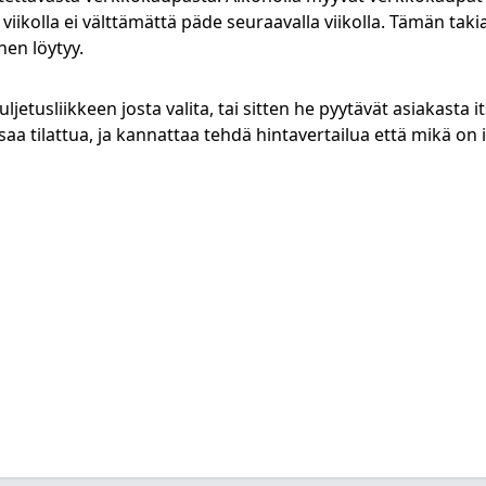
 viikolla ei välttämättä päde seuraavalla viikolla. Tämän tak
nen löytyy.
usliikkeen josta valita, tai sitten he pyytävät asiakasta it
a tilattua, ja kannattaa tehdä hintavertailua että mikä on it