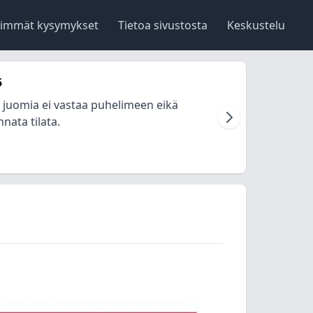
simmät kysymykset
Tietoa sivustosta
Keskustelu
5
a juomia ei vastaa puhelimeen eikä
nata tilata.