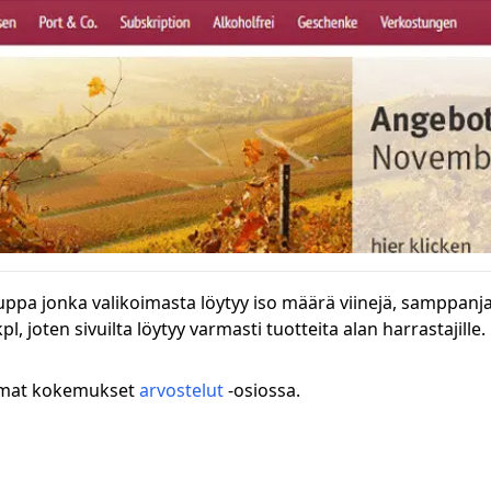
pa jonka valikoimasta löytyy iso määrä viinejä, samppanjaa,
l, joten sivuilta löytyy varmasti tuotteita alan harrastajille.
 omat kokemukset
arvostelut
-osiossa.