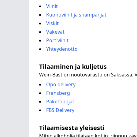
Viinit
Kuohuviinit ja shampanjat
Viskit
Väkevät
Port viinit
Yhteydenotto
Tilaaminen ja kuljetus
Wein-Bastion noutovarasto on Saksassa. Voi
Opo delivery
Fransberg
Pakettipojat
FBS Delivery
Tilaamisesta yleisesti
Miten alkoholia tilataan kotiin, riippuu k