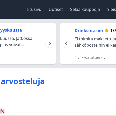
Etusivu
Uutiset
Selaa kauppoja
Ylei
 Syyskuussa
Drinksut.com
1/
skuussa. Jatkossa
Ei toimita maksettuj
ias voivat...
sähköposteihin ei kan
4 viikkoa sitten
- vr
 arvosteluja