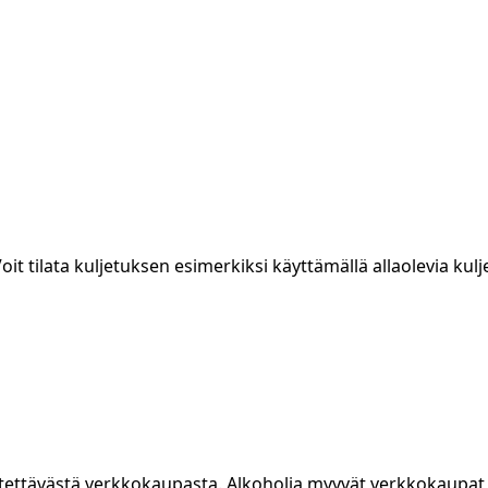
t tilata kuljetuksen esimerkiksi käyttämällä allaolevia kulje
äytettävästä verkkokaupasta. Alkoholia myyvät verkkokaupat 