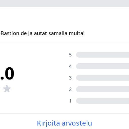
astion.de ja autat samalla muita!
5
.0
4
3
2
1
Kirjoita arvostelu