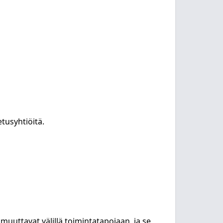
tusyhtiöitä.
muuttavat välillä toimintatapojaan, ja se