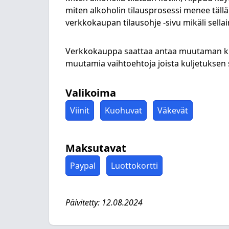
miten alkoholin tilausprosessi menee tällä
verkkokaupan tilausohje -sivu mikäli sellai
Verkkokauppa saattaa antaa muutaman kuljet
muutamia vaihtoehtoja joista kuljetuksen sa
Valikoima
Viinit
Kuohuvat
Väkevät
Maksutavat
Paypal
Luottokortti
Päivitetty: 12.08.2024