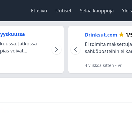
Etusivu
Uutiset
Selaa kauppoja
Ylei
 Syyskuussa
Drinksut.com
1/
skuussa. Jatkossa
Ei toimita maksettuj
ias voivat...
sähköposteihin ei kan
4 viikkoa sitten
- vr