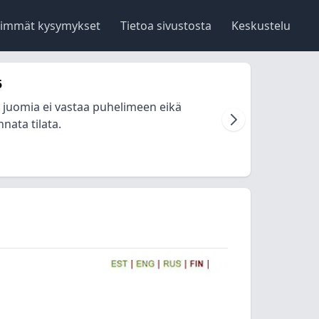
simmät kysymykset
Tietoa sivustosta
Keskustelu
5
a juomia ei vastaa puhelimeen eikä
nata tilata.