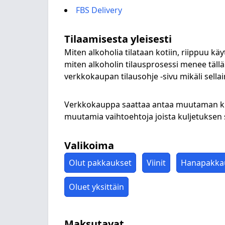
FBS Delivery
Tilaamisesta yleisesti
Miten alkoholia tilataan kotiin, riippuu k
miten alkoholin tilausprosessi menee tällä
verkkokaupan tilausohje -sivu mikäli sellai
Verkkokauppa saattaa antaa muutaman kuljet
muutamia vaihtoehtoja joista kuljetuksen sa
Valikoima
Olut pakkaukset
Viinit
Hanapakkau
Oluet yksittäin
Maksutavat