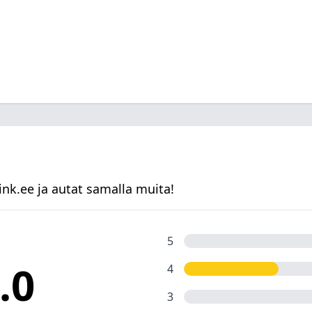
k.ee ja autat samalla muita!
5
.0
4
3