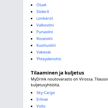
Oluet
Siiderit
Lonkerot
Valkoviini
Punaviini
Roseviini
Kuohuviini
Väkevät
Yhteydenotto
Tilaaminen ja kuljetus
MyDrink noutovarasto on Virossa. Tilauso
kuljetusyhtiöitä.
Sky-Cargo
Erliner
Volts