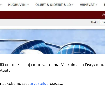
illä on todella laaja tuotevalikoima. Valikoimasta löytyy mu
tteita.
 omat kokemukset
arvostelut
-osiossa.