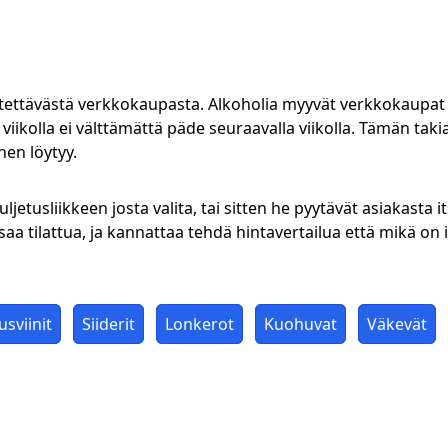
äytettävästä verkkokaupasta. Alkoholia myyvät verkkokaupat 
 viikolla ei välttämättä päde seuraavalla viikolla. Tämän tak
nen löytyy.
usliikkeen josta valita, tai sitten he pyytävät asiakasta it
a tilattua, ja kannattaa tehdä hintavertailua että mikä on it
sviinit
Siiderit
Lonkerot
Kuohuvat
Väkevät