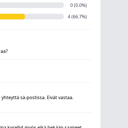
0 (0.0%)
4 (66.7%)
raa?
 yhteyttä sä-postissa. Eivät vastaa.
firma kysellyt myös eikä hekään saaneet