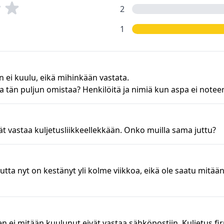
2
1
n ei kuulu, eikä mihinkään vastata.
 tän puljun omistaa? Henkilöitä ja nimiä kun aspa ei notee
ivät vastaa kuljetusliikkeellekkään. Onko muilla sama juttu?
mutta nyt on kestänyt yli kolme viikkoa, eikä ole saatu mitään
keen ei mitään kuulunut,eivät vastaa sähköpostiin. Kuljetus 